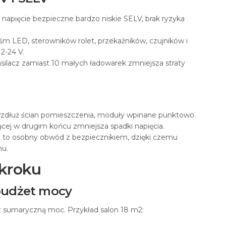
 napięcie bezpieczne bardzo niskie SELV, brak ryzyka
.
śm LED, sterowników rolet, przekaźników, czujników i
2-24 V.
silacz zamiast 10 małych ładowarek zmniejsza straty
 wzdłuż ścian pomieszczenia, moduły wpinane punktowo.
jącej w drugim końcu zmniejsza spadki napięcia.
 to osobny obwód z bezpiecznikiem, dzięki czemu
mu.
 kroku
 budżet mocy
cz sumaryczną moc. Przykład salon 18 m2: