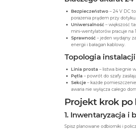
Bezpieczeństwo
– 24 V DC to
porażenia prądem przy dotyku
Uniwersalność
– większość ta
mini-wentylatorów pracuje na 1
Sprawność
– jeden wydajny za
energii i bałagan kablowy.
Topologia instalacji
Linia prosta
– listwa biegnie
Pętla
– powrót do szafy zasila
Sekcje
– każde pomieszczenie
awaria nie wyłącza całego do
Projekt krok po
1. Inwentaryzacja i
Spisz planowane odbiorniki i poli