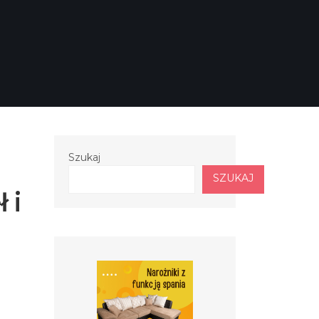
Szukaj
SZUKAJ
 i