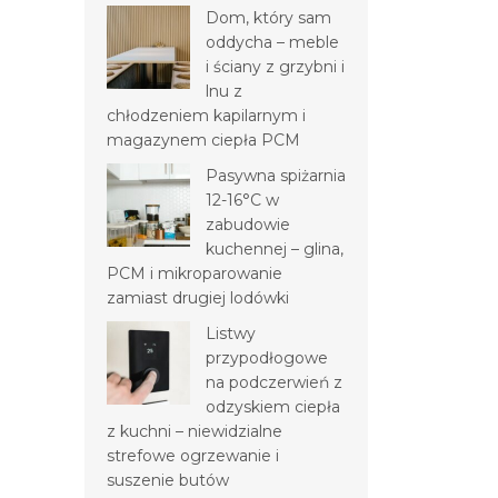
Dom, który sam
oddycha – meble
i ściany z grzybni i
lnu z
chłodzeniem kapilarnym i
magazynem ciepła PCM
Pasywna spiżarnia
12-16°C w
zabudowie
kuchennej – glina,
PCM i mikroparowanie
zamiast drugiej lodówki
Listwy
przypodłogowe
na podczerwień z
odzyskiem ciepła
z kuchni – niewidzialne
strefowe ogrzewanie i
suszenie butów