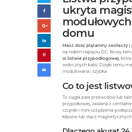
ukryta magist
Facebook
modułowych ś
Google+
domu
LinkedIn
Masz dość plątaniny zasilaczy
na niskim napięciu DC. Nowy ki
Pinterest
w listwie przypodłogowej
, któr
widocznych kabli. Dzięki temu meb
Email
modulowana i szybka.
Co to jest listw
To ciągła para przewodów lub taś
przypółkowej, zasilana z centraln
czujniki i mini-urządzenia podłą
klipsów lub złącz magnetycznych
Dlaczego akurat 24 