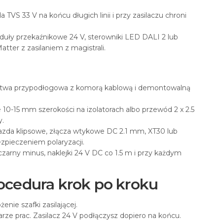
a TVS 33 V na końcu długich linii i przy zasilaczu chroni
duły przekaźnikowe 24 V, sterowniki LED DALI 2 lub
ter z zasilaniem z magistrali.
istwa przypodłogowa z komorą kablową i demontowalną
10-15 mm szerokości na izolatorach albo przewód 2 x 2.5
y.
azda klipsowe, złącza wtykowe DC 2.1 mm, XT30 lub
pieczeniem polaryzacji.
czarny minus, naklejki 24 V DC co 1.5 m i przy każdym
ocedura krok po kroku
enie szafki zasilającej.
rze prac. Zasilacz 24 V podłączysz dopiero na końcu.