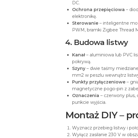
DC.
Ochrona przepięciowa
– diod
elektronikę.
Sterowanie
– inteligentne mo
PWM, bramki Zigbee Thread Mat
4. Budowa listwy
Kanał
– aluminiowa lub PVC l
pokrywą.
Szyny
– dwie taśmy miedziane 
mm2 w peszlu wewnątrz listw
Punkty przyłączeniowe
– gni
magnetyczne pogo-pin z zabez
Oznaczenia
– czerwony plus, 
punkcie wyjścia.
Montaż DIY – pr
Wyznacz przebieg listwy i położ
Wyłącz zasilanie 230 V w obsza