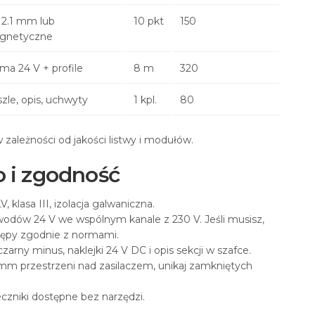
2.1 mm lub
10 pkt
150
gnetyczne
ma 24 V + profile
8 m
320
zle, opis, uchwyty
1 kpl.
80
zależności od jakości listwy i modułów.
 i zgodność
, klasa III, izolacja galwaniczna.
odów 24 V we wspólnym kanale z 230 V. Jeśli musisz,
tępy zgodnie z normami.
zarny minus, naklejki 24 V DC i opis sekcji w szafce.
mm przestrzeni nad zasilaczem, unikaj zamkniętych
czniki dostępne bez narzędzi.