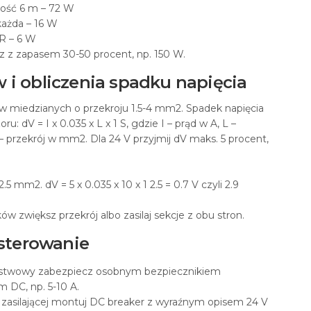
ość 6 m – 72 W
każda – 16 W
R – 6 W
cz z zapasem 30-50 procent, np. 150 W.
 i obliczenia spadku napięcia
w miedzianych o przekroju 1.5-4 mm2. Spadek napięcia
: dV = I x 0.035 x L x 1 S, gdzie I – prąd w A, L –
 przekrój w mm2. Dla 24 V przyjmij dV maks. 5 procent,
= 2.5 mm2. dV = 5 x 0.035 x 10 x 1 2.5 = 0.7 V czyli 2.9
ków zwiększ przekrój albo zasilaj sekcje z obu stron.
 sterowanie
istwowy zabezpiecz osobnym bezpiecznikiem
DC, np. 5-10 A.
 zasilającej montuj DC breaker z wyraźnym opisem 24 V