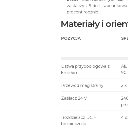
zasilaczy z 9 do 1, szacunkowa
procent rocznie.
Materiały i orie
POZYCJA
SP
Listwa przypodłogowa z
Alu
kanałem
90
Przewód magistralny
2 x
Zasilacz 24 V
240
pro
Rozdzielacz DC +
4 o
bezpieczniki