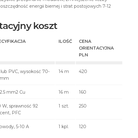
 oszczędność energii biernej i strat postojowych 7-12
ntacyjny koszt
ECYFIKACJA
ILOŚĆ
CENA
ORIENTACYJNA
PLN
 lub PVC, wysokość 70-
14 m
420
 mm
 2.5 mm2 Cu
16 m
160
 W, sprawność 92
1 szt.
250
cent, PFC
bwody, 5-10 A
1 kpl.
120