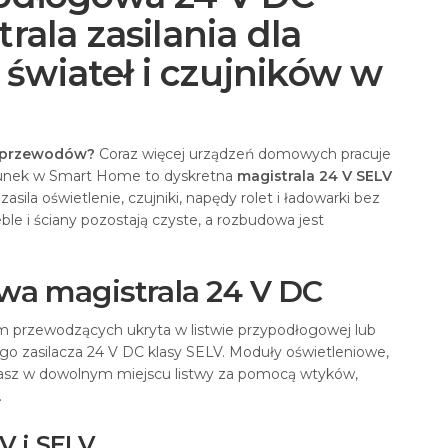
rala zasilania dla
wiateł i czujników w
 i przewodów?
Coraz więcej urządzeń domowych pracuje
erunek w Smart Home to dyskretna
magistrala 24 V SELV
a zasila oświetlenie, czujniki, napędy rolet i ładowarki bez
le i ściany pozostają czyste, a rozbudowa jest
owa magistrala 24 V DC
m przewodzących ukryta w listwie przypodłogowej lub
ego zasilacza 24 V DC klasy SELV. Moduły oświetleniowe,
czasz w dowolnym miejscu listwy za pomocą wtyków,
.
V i SELV