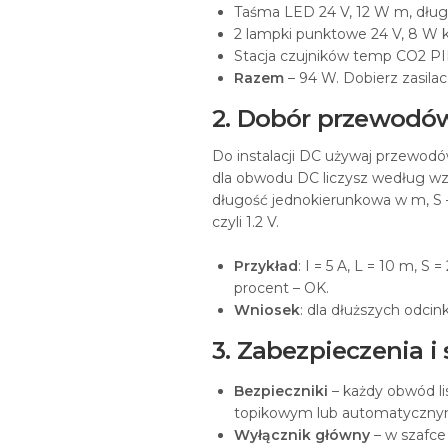
Taśma LED 24 V, 12 W m, dług
2 lampki punktowe 24 V, 8 W 
Stacja czujników temp CO2 PI
Razem
– 94 W. Dobierz zasila
2. Dobór przewodów
Do instalacji DC używaj przewodó
dla obwodu DC liczysz według wzoru
długość jednokierunkowa w m, S –
czyli 1.2 V.
Przykład
: I = 5 A, L = 10 m, S 
procent – OK.
Wniosek
: dla dłuższych odcin
3. Zabezpieczenia i
Bezpieczniki
– każdy obwód l
topikowym lub automatycznym 
Wyłącznik główny
– w szafce