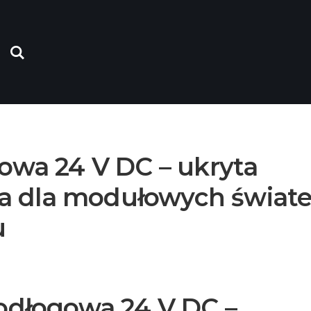
owa 24 V DC – ukryta
ia dla modułowych świateł
u
odłogowa 24 V DC –