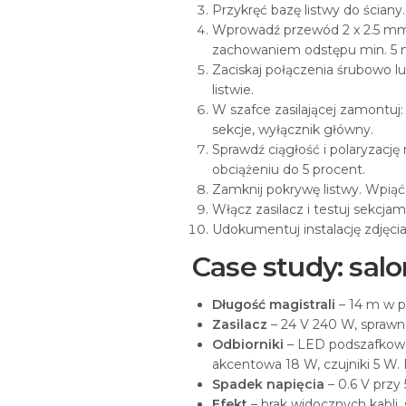
Przykręć bazę listwy do ściany
Wprowadź przewód 2 x 2.5 mm2
zachowaniem odstępu min. 5
Zaciskaj połączenia śrubowo l
listwie.
W szafce zasilającej zamontuj:
sekcje, wyłącznik główny.
Sprawdź ciągłość i polaryzacj
obciążeniu do 5 procent.
Zamknij pokrywę listwy. Wpiąć
Włącz zasilacz i testuj sekcja
Udokumentuj instalację zdjęci
Case study: salo
Długość magistrali
– 14 m w p
Zasilacz
– 24 V 240 W, sprawn
Odbiorniki
– LED podszafkowe 
akcentowa 18 W, czujniki 5 W
Spadek napięcia
– 0.6 V przy 
Efekt
– brak widocznych kabli,