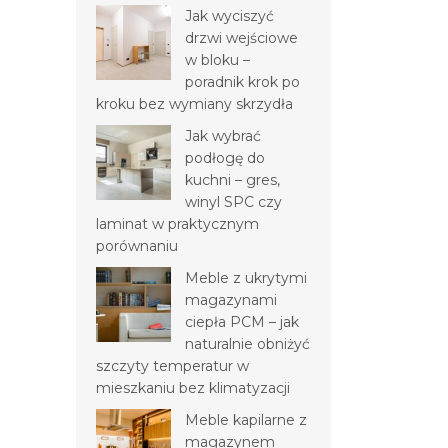
Jak wyciszyć
drzwi wejściowe
w bloku –
poradnik krok po
kroku bez wymiany skrzydła
Jak wybrać
podłogę do
kuchni – gres,
winyl SPC czy
laminat w praktycznym
porównaniu
Meble z ukrytymi
magazynami
ciepła PCM – jak
naturalnie obniżyć
szczyty temperatur w
mieszkaniu bez klimatyzacji
Meble kapilarne z
magazynem