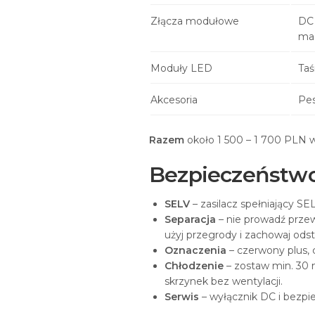
Złącza modułowe
DC 
ma
Moduły LED
Taś
Akcesoria
Pes
Razem
około 1 500 – 1 700 PLN w 
Bezpieczeństwo
SELV
– zasilacz spełniający SELV
Separacja
– nie prowadź przew
użyj przegrody i zachowaj ods
Oznaczenia
– czerwony plus, c
Chłodzenie
– zostaw min. 30 
skrzynek bez wentylacji.
Serwis
– wyłącznik DC i bezpie