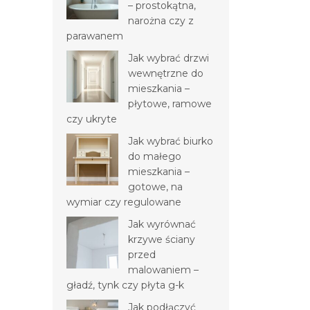
– prostokątna,
narożna czy z
parawanem
Jak wybrać drzwi
wewnętrzne do
mieszkania –
płytowe, ramowe
czy ukryte
Jak wybrać biurko
do małego
mieszkania –
gotowe, na
wymiar czy regulowane
Jak wyrównać
krzywe ściany
przed
malowaniem –
gładź, tynk czy płyta g-k
Jak podłączyć