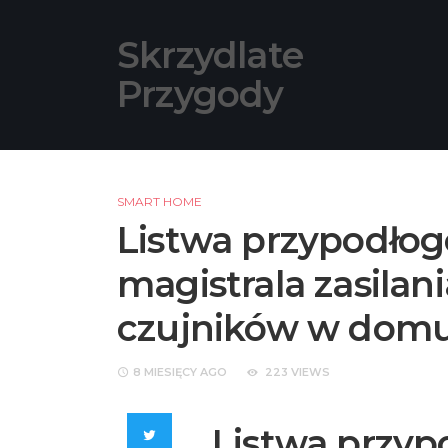
Skip
to
Skrzydlate
content
Przygody
SMART HOME
Listwa przypodłog
magistrala zasilan
czujników w dom
8 MIESIĘCY
AGO
223 VIEWS
Listwa przyp
Twitter