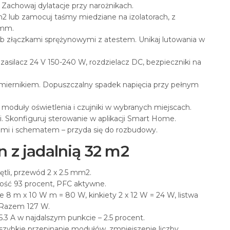
. Zachowaj dylatacje przy narożnikach.
 lub zamocuj taśmy miedziane na izolatorach, z
 mm.
ub złączkami sprężynowymi z atestem. Unikaj lutowania w
 zasilacz 24 V 150-240 W, rozdzielacz DC, bezpieczniki na
ę miernikiem. Dopuszczalny spadek napięcia przy pełnym
 moduły oświetlenia i czujniki w wybranych miejscach.
mi. Skonfiguruj sterowanie w aplikacji Smart Home.
ami i schematem – przyda się do rozbudowy.
n z jadalnią 32 m2
ętli, przewód 2 x 2.5 mm2.
ość 93 procent, PFC aktywne.
8 m x 10 W m = 80 W, kinkiety 2 x 12 W = 24 W, listwa
. Razem 127 W.
5.3 A w najdalszym punkcie – 2.5 procent.
 szybkie przepinanie modułów, zmniejszenie liczby