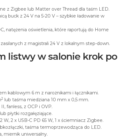
e z Zigbee lub Matter over Thread dla taśm LED.
icą buck z 24 V na 5-20 V – szybkie ładowanie w
, natężenia oświetlenia, które raportują do Home
asilanych z magistrali 24 V z lokalnym step-down.
m listwy w salonie krok po
em kablowym 6 m z narożnikami i łącznikami.
2
m
lub taśma miedziana 10 mm x 0,5 mm.
II, fanless, z OCP i OVP.
lub płytki rozgałęziające.
2 W, 2 x USB-C PD 65 W, 1 x ściemniacz Zigbee.
ybkozłączki, taśma termoprzewodząca do LED.
a, miernik uniwersalny.