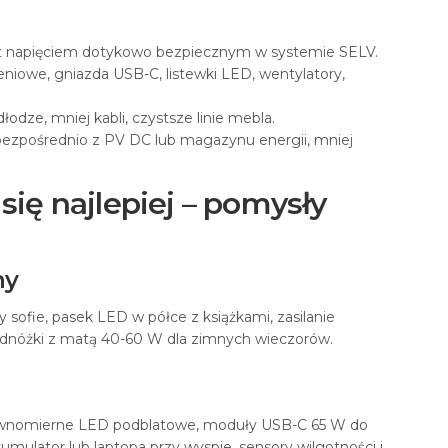
t napięciem dotykowo bezpiecznym w systemie SELV.
niowe, gniazda USB-C, listewki LED, wentylatory,
łodze, mniej kabli, czystsze linie mebla.
 bezpośrednio z PV DC lub magazynu energii, mniej
się najlepiej – pomysły
ny
y sofie, pasek LED w półce z książkami, zasilanie
dnóżki z matą 40-60 W dla zimnych wieczorów.
równomierne LED podblatowe, moduły USB-C 65 W do
kumulator lub laptopa przy wyspie, sensory wilgotności i