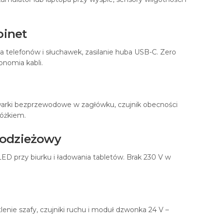
binet
a telefonów i słuchawek, zasilanie huba USB-C. Zero
onomia kabli.
owarki bezprzewodowe w zagłówku, czujnik obecności
łóżkiem.
młodzieżowy
ED przy biurku i ładowania tabletów. Brak 230 V w
enie szafy, czujniki ruchu i moduł dzwonka 24 V –