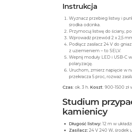
Instrukcja
Wyznacz przebieg listwy i pun
środka odcinka.
Przymocuj listwę do ściany, p
Wprowadź przewód 2 x 2,5 m
Podłącz zasilacz 24 V do gni
z uziemieniem – to SELV.
Wepnij moduły LED i USB-C w
polaryzację.
Uruchom, zmierz napięcie w na
przekracza 5 proc, rozważ zasi
Czas
: ok. 3 h.
Koszt
: 900-1500 zł
Studium przypad
kamienicy
Długość listwy:
12 m w układzi
Zasilacz:
24 V 240 W, środek u