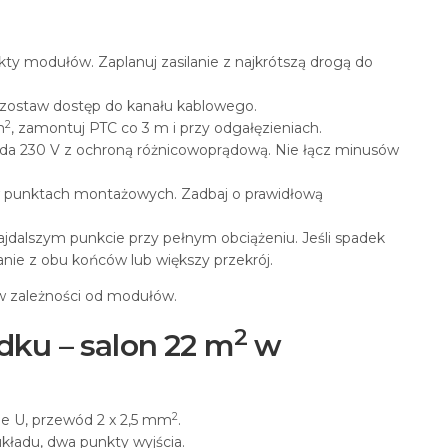
kty modułów. Zaplanuj zasilanie z najkrótszą drogą do
ozostaw dostęp do kanału kablowego.
2
m
, zamontuj PTC co 3 m i przy odgałęzieniach.
azda 230 V z ochroną różnicowoprądową. Nie łącz minusów
 punktach montażowych. Zadbaj o prawidłową
jdalszym punkcie przy pełnym obciążeniu. Jeśli spadek
lanie z obu końców lub większy przekrój.
 w zależności od modułów.
2
ku – salon 22 m
w
2
e U, przewód 2 x 2,5 mm
.
kładu, dwa punkty wyjścia.