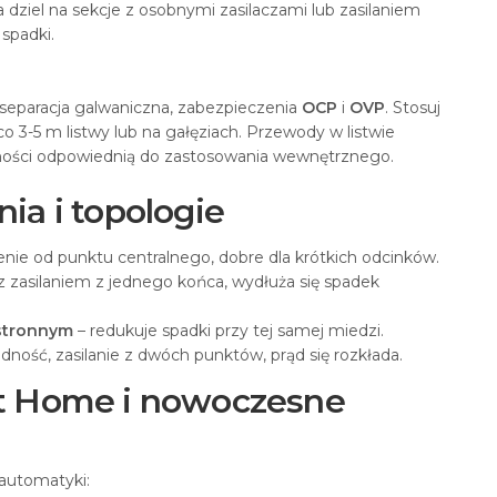
 dziel na sekcje z osobnymi zasilaczami lub zasilaniem
spadki.
II, separacja galwaniczna, zabezpieczenia
OCP
i
OVP
. Stosuj
o 3-5 m listwy lub na gałęziach. Przewody w listwie
ności odpowiednią do zastosowania wewnętrznego.
ia i topologie
nie od punktu centralnego, dobre dla krótkich odcinków.
 z zasilaniem z jednego końca, wydłuża się spadek
ustronnym
– redukuje spadki przy tej samej miedzi.
ność, zasilanie z dwóch punktów, prąd się rozkłada.
rt Home i nowoczesne
 automatyki: