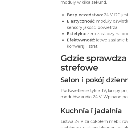
moduły w kilka sekund.
Bezpieczeństwo:
24 V DC jes
Elastyczność:
moduły oświetle
sensory jakości powietrza.
Estetyka:
zero zasilaczy na pod
Efektywność:
łatwe zasilanie
konwersji i strat.
Gdzie sprawdza 
strefowe
Salon i pokój dzien
Podświetlenie tylne TV, lampy prz
modułów audio 24 V. Wpinane po
Kuchnia i jadalnia
Listwa 24 V za cokołem mebli: 
szybkiego zasilania blendera na a