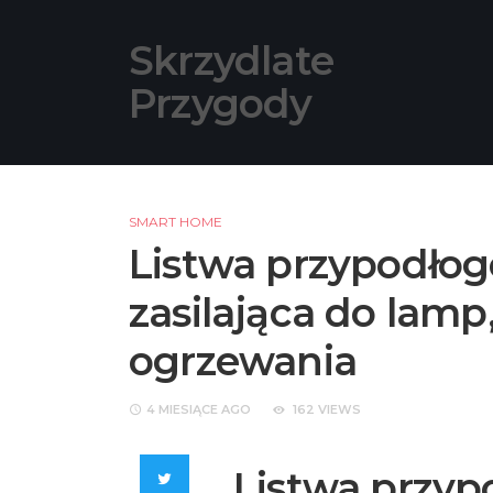
Skip
to
Skrzydlate
content
Przygody
SMART HOME
Listwa przypodłogo
zasilająca do lamp
ogrzewania
4 MIESIĄCE
AGO
162 VIEWS
Listwa przyp
Twitter