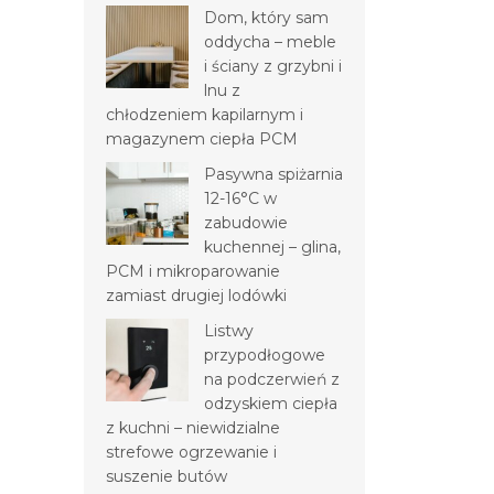
Dom, który sam
oddycha – meble
i ściany z grzybni i
lnu z
chłodzeniem kapilarnym i
magazynem ciepła PCM
Pasywna spiżarnia
12-16°C w
zabudowie
kuchennej – glina,
PCM i mikroparowanie
zamiast drugiej lodówki
Listwy
przypodłogowe
na podczerwień z
odzyskiem ciepła
z kuchni – niewidzialne
strefowe ogrzewanie i
suszenie butów