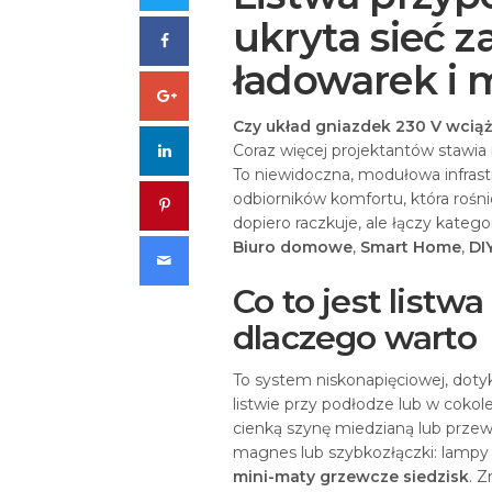
ukryta sieć z
Facebook
ładowarek i 
Google+
Czy układ gniazdek 230 V wciąż 
LinkedIn
Coraz więcej projektantów stawia
To niewidoczna, modułowa infrastr
odbiorników komfortu, która ro
Pinterest
dopiero raczkuje, ale łączy katego
Biuro domowe
,
Smart Home
,
DI
Email
Co to jest listw
dlaczego warto
To system niskonapięciowej, doty
listwie przy podłodze lub w cokole
cienką szynę miedzianą lub prze
magnes lub szybkozłączki: lamp
mini-maty grzewcze siedzisk
. 