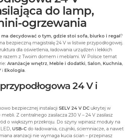
asilająca do lamp,
mini-ogrzewania
ma decydować o tym, gdzie stoi sofa, biurko i regał
?
 na bezpieczną magistralę 24 V w listwie przypodłogowej.
uktura dla oświetlenia, ładowania urządzeń i lekkich
śnie razem z Twoim domem i meblami. W Polsce temat
rie:
Aranżacje wnętrz
,
Meble i dodatki
,
Salon
,
Kuchnia
,
Y
i
Ekologia
.
a przypodłogowa 24 V i
kowo bezpiecznej instalacji
SELV 24 V DC
ukrytej w
 mebli. Z centralnego zasilacza 230 V – 24 V zasilasz
wód o większym przekroju. Do szyny wpinasz moduły na
y LED,
USB-C
do ładowania, czujniki, ściemniacze, a nawet
Zmiana aranżacji nie wymaga kucia ścian – przepinasz