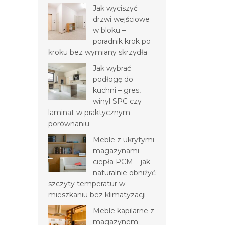
Jak wyciszyć
drzwi wejściowe
w bloku –
poradnik krok po
kroku bez wymiany skrzydła
Jak wybrać
podłogę do
kuchni – gres,
winyl SPC czy
laminat w praktycznym
porównaniu
Meble z ukrytymi
magazynami
ciepła PCM – jak
naturalnie obniżyć
szczyty temperatur w
mieszkaniu bez klimatyzacji
Meble kapilarne z
magazynem