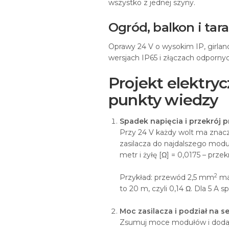
wszystko z jednej szyny.
Ogród, balkon i tara
Oprawy 24 V o wysokim IP, girla
wersjach IP65 i złączach odpornyc
Projekt elektry
punkty wiedzy
Spadek napięcia i przekrój 
Przy 24 V każdy wolt ma znacz
zasilacza do najdalszego moduł
metr i żyłę [Ω] = 0,0175 – prze
2
Przykład: przewód 2,5 mm
ma 
to 20 m, czyli 0,14 Ω. Dla 5 A s
Moc zasilacza i podział na s
Zsumuj moce modułów i doda