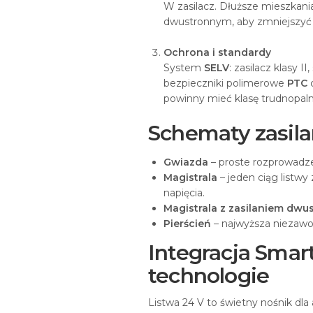
W zasilacz. Dłuższe mieszkania
dwustronnym, aby zmniejszyć 
Ochrona i standardy
System
SELV
: zasilacz klasy 
bezpieczniki polimerowe
PTC
c
powinny mieć klasę trudnopal
Schematy zasilan
Gwiazda
– proste rozprowadze
Magistrala
– jeden ciąg listwy
napięcia.
Magistrala z zasilaniem dw
Pierścień
– najwyższa niezawod
Integracja Sma
technologie
Listwa 24 V to świetny nośnik dla