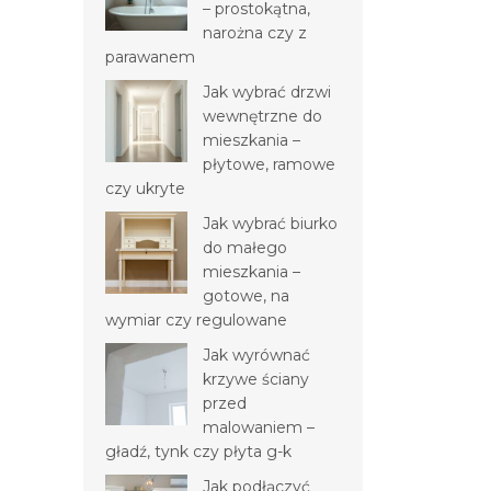
– prostokątna,
narożna czy z
parawanem
Jak wybrać drzwi
wewnętrzne do
mieszkania –
płytowe, ramowe
czy ukryte
Jak wybrać biurko
do małego
mieszkania –
gotowe, na
wymiar czy regulowane
Jak wyrównać
krzywe ściany
przed
malowaniem –
gładź, tynk czy płyta g-k
Jak podłączyć