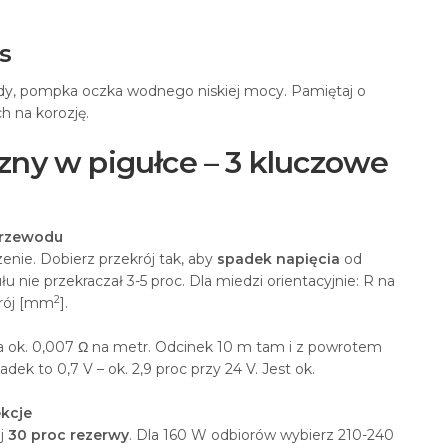
s
ndy, pompka oczka wodnego niskiej mocy. Pamiętaj o
h na korozję.
czny w pigułce – 3 kluczowe
przewodu
enie. Dobierz przekrój tak, aby
spadek napięcia
od
u nie przekraczał 3-5 proc. Dla miedzi orientacyjnie: R na
2
krój [mm
].
ok. 0,007 Ω na metr. Odcinek 10 m tam i z powrotem
padek to 0,7 V – ok. 2,9 proc przy 24 V. Jest ok.
ekcje
j
30 proc rezerwy
. Dla 160 W odbiorów wybierz 210-240