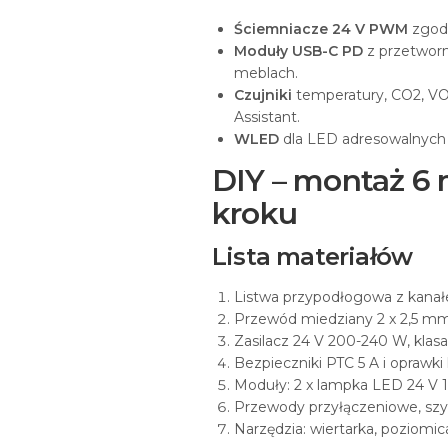
Ściemniacze 24 V PWM
zgodn
Moduły USB-C PD
z przetworn
meblach.
Czujniki
temperatury, CO2, VOC
Assistant.
WLED
dla LED adresowalnych z
DIY – montaż 6 
kroku
Lista materiałów
Listwa przypodłogowa z kanał
Przewód miedziany 2 x 2,5 m
Zasilacz 24 V 200-240 W, klasa 
Bezpieczniki PTC 5 A i oprawki 
Moduły: 2 x lampka LED 24 V 1
Przewody przyłączeniowe, sz
Narzędzia: wiertarka, poziomic