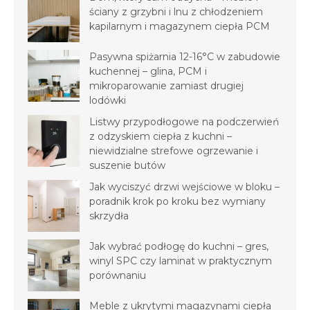
ściany z grzybni i lnu z chłodzeniem
kapilarnym i magazynem ciepła PCM
Pasywna spiżarnia 12-16°C w zabudowie
kuchennej – glina, PCM i
mikroparowanie zamiast drugiej
lodówki
Listwy przypodłogowe na podczerwień
z odzyskiem ciepła z kuchni –
niewidzialne strefowe ogrzewanie i
suszenie butów
Jak wyciszyć drzwi wejściowe w bloku –
poradnik krok po kroku bez wymiany
skrzydła
Jak wybrać podłogę do kuchni – gres,
winyl SPC czy laminat w praktycznym
porównaniu
Meble z ukrytymi magazynami ciepła