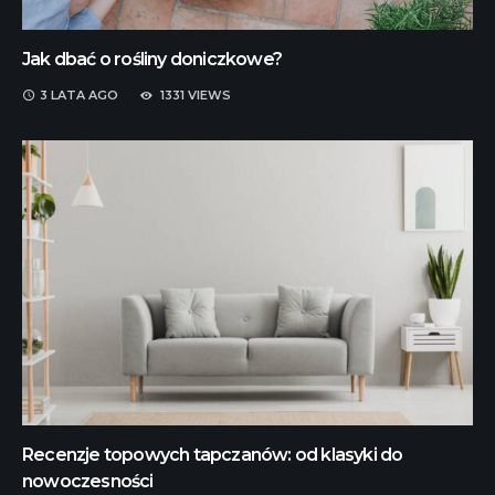
Jak dbać o rośliny doniczkowe?
3 LATA
AGO
1331 VIEWS
Recenzje topowych tapczanów: od klasyki do
nowoczesności