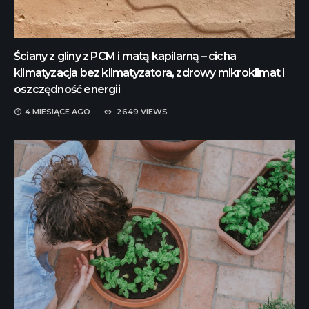
Ściany z gliny z PCM i matą kapilarną – cicha
klimatyzacja bez klimatyzatora, zdrowy mikroklimat i
oszczędność energii
4 MIESIĄCE
AGO
2649 VIEWS