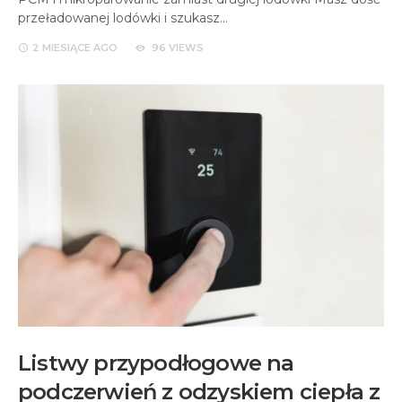
przeładowanej lodówki i szukasz…
2 MIESIĄCE
AGO
96 VIEWS
Listwy przypodłogowe na
podczerwień z odzyskiem ciepła z