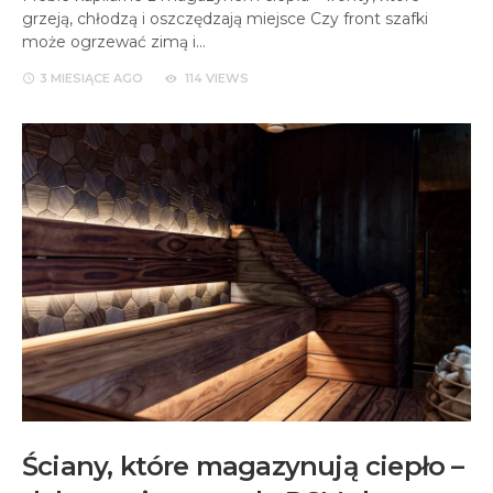
grzeją, chłodzą i oszczędzają miejsce Czy front szafki
może ogrzewać zimą i…
3 MIESIĄCE
AGO
114 VIEWS
Ściany, które magazynują ciepło –