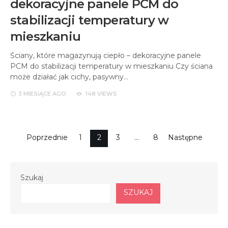
dekoracyjne panele PCM do
stabilizacji temperatury w
mieszkaniu
Ściany, które magazynują ciepło – dekoracyjne panele
PCM do stabilizacji temperatury w mieszkaniu Czy ściana
może działać jak cichy, pasywny…
3 MIESIĄCE
AGO
148 VIEWS
Stronicowanie
Poprzednie
1
2
3
…
8
Następne
wpisów
Szukaj
SZUKAJ