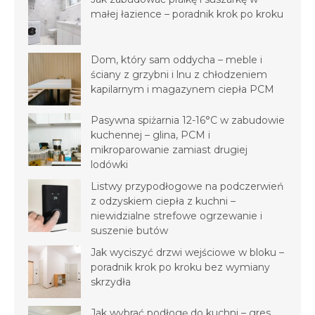
małej łazience – poradnik krok po kroku
Dom, który sam oddycha – meble i
ściany z grzybni i lnu z chłodzeniem
kapilarnym i magazynem ciepła PCM
Pasywna spiżarnia 12-16°C w zabudowie
kuchennej – glina, PCM i
mikroparowanie zamiast drugiej
lodówki
Listwy przypodłogowe na podczerwień
z odzyskiem ciepła z kuchni –
niewidzialne strefowe ogrzewanie i
suszenie butów
Jak wyciszyć drzwi wejściowe w bloku –
poradnik krok po kroku bez wymiany
skrzydła
Jak wybrać podłogę do kuchni – gres,