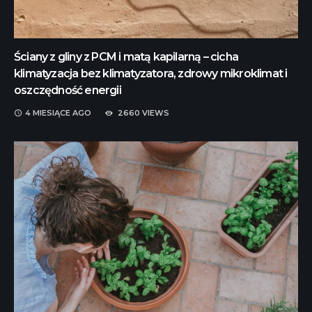
Ściany z gliny z PCM i matą kapilarną – cicha
klimatyzacja bez klimatyzatora, zdrowy mikroklimat i
oszczędność energii
4 MIESIĄCE
AGO
2660 VIEWS